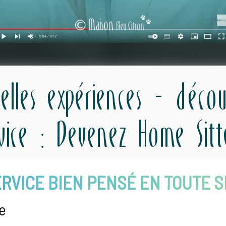
elles expériences - décou
rvice : Devenez Home Sit
RVICE BIEN PENSÉ EN TOUTE 
e