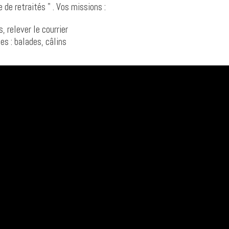
 de retraités " . Vos missions :
s, relever le courrier
es : balades, câlins