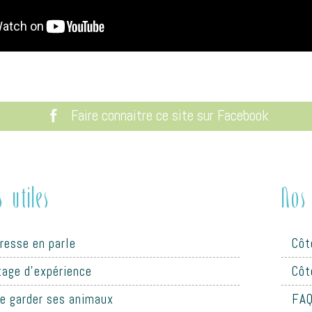
Faire connaitre ce site sur Facebook
s utiles
Nos 
presse en parle
Côt
tage d'expérience
Côt
re garder ses animaux
FAQ