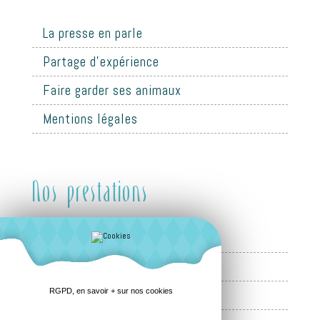
La presse en parle
Partage d'expérience
Faire garder ses animaux
Mentions légales
Nos prestations
Côté propriétaires
Côté partenaires retraités
RGPD, en savoir + sur nos cookies
FAQ Propriétaires