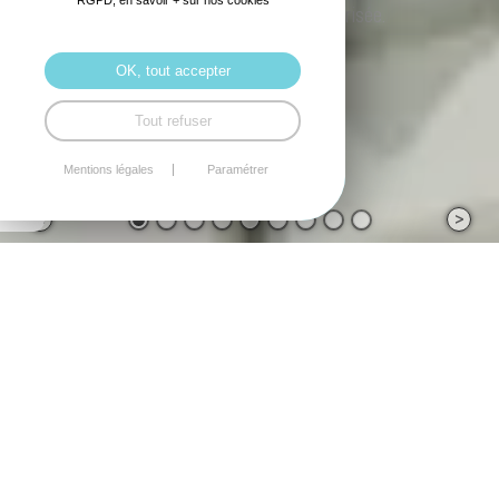
RGPD, en savoir + sur nos cookies
maison d'être occupée et sécurisée.
OK, tout accepter
Tout refuser
Mentions légales
Paramétrer
<
>
SERVICES
Nos partenaires retraités gardent vos animaux et
assurent quelques menus services.